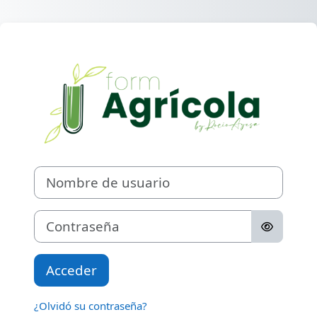
Salta al contenido principal
Entrar a FormAg
Nombre de usuario
Contraseña
Acceder
¿Olvidó su contraseña?